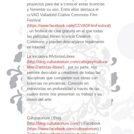
proyectos para dar a conocer estas licencias
y fomentar su uso. Entre ellos destaca el
ccVAD Valladolid Crative Commons Film
Festival
(
https://www.facebook.com/CCVADFilmFestival
)
, un festival de cine gratuito en el que todas
las películas tienen licencia Creative
Commons y pueden descargarse legalmente
en internet.
La iniciativa #ArtistasLibres
(
http://blog.culturatorium.com/category/cultura-
libre-2/artistas-libres/
) , por su parte, nos
permite descubrir a creadores de todas las
disciplinas que comparten sus obras con
licencias no privativas. Consiste en
entrevistas en profundidad a través de las
cuales éstos nos presentan su trabajo y su
visión del arte.
Culturatorium | Blog
(
http://blog.culturatorium.com/
) | Facebook
(
https://www.facebook.com/culturatorium
) |