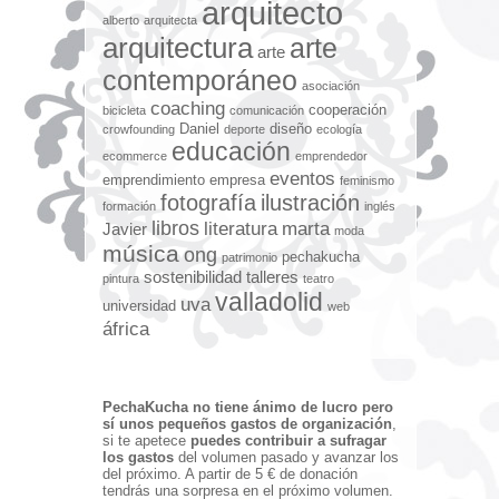
arquitecto
alberto
arquitecta
arquitectura
arte
arte
contemporáneo
asociación
coaching
cooperación
bicicleta
comunicación
Daniel
diseño
crowfounding
deporte
ecología
educación
ecommerce
emprendedor
eventos
emprendimiento
empresa
feminismo
fotografía
ilustración
formación
inglés
libros
literatura
marta
Javier
moda
música
ong
pechakucha
patrimonio
sostenibilidad
talleres
pintura
teatro
valladolid
uva
universidad
web
áfrica
PechaKucha no tiene ánimo de lucro pero
sí unos pequeños gastos de organización
,
si te apetece
puedes contribuir a sufragar
los gastos
del volumen pasado y avanzar los
del próximo. A partir de 5 € de donación
tendrás una sorpresa en el próximo volumen.