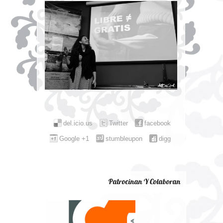
del.icio.us
Twitter
facebook
Google +1
stumbleupon
digg
Patrocinan Y Colaboran