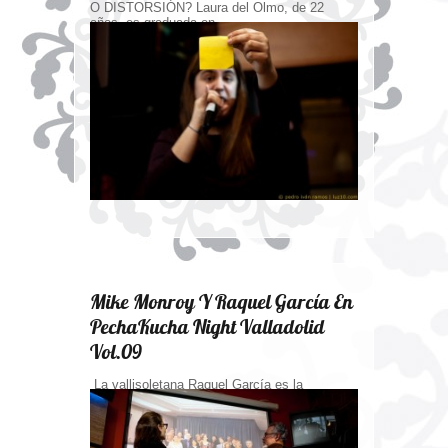
O DISTORSIÓN? Laura del Olmo, de 22
años, es graduada en...
Mike Monroy Y Raquel García En
PechaKucha Night Valladolid
Vol.09
La vallisoletana Raquel García es la
Presidenta de Toastmasters Madrid, el club
Toastmasters más antiguo...