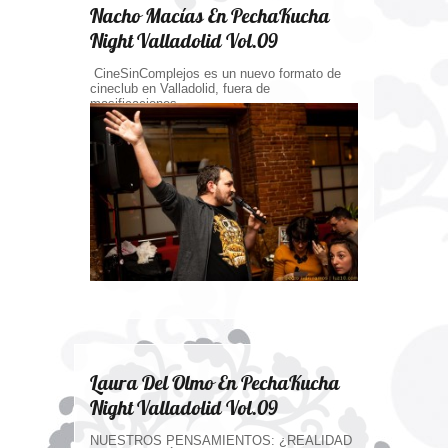
Nacho Macías En PechaKucha
Night Valladolid Vol.09
CineSinComplejos es un nuevo formato de
cineclub en Valladolid, fuera de
masificaciones...
Laura Del Olmo En PechaKucha
Night Valladolid Vol.09
NUESTROS PENSAMIENTOS: ¿REALIDAD