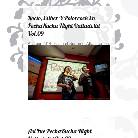
Rocío, Esther Y Potorrock En
PechaKucha Night Valladolid
Vol.09
Allá por 2014, Hacia el Sur en el Atlántico, un
podcast de...
Así Fue PechaKucha Night