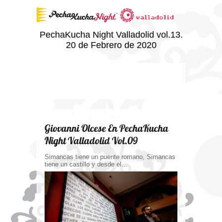
PechaKucha Night Valladolid vol.13.
20 de Febrero de 2020
Giovanni Olcese En PechaKucha
Night Valladolid Vol.09
Simancas tiene un puente romano, Simancas
tiene un castillo y desde el...