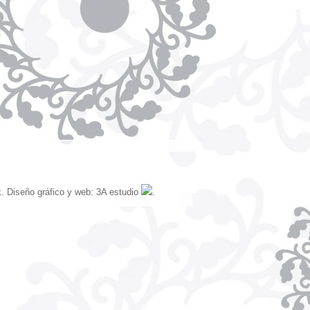
.
Diseño gráfico y web: 3A estudio
.