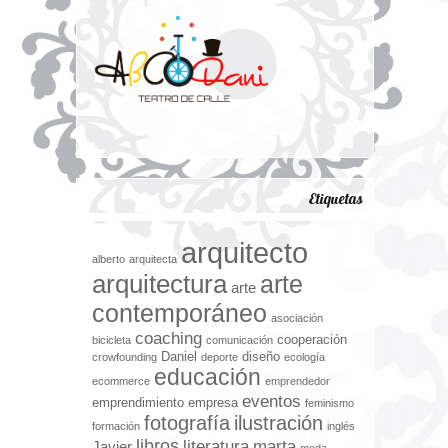
Etiquetas
arquitecto
alberto
arquitecta
arquitectura
arte
arte
contemporáneo
asociación
coaching
cooperación
bicicleta
comunicación
Daniel
diseño
crowfounding
deporte
ecología
educación
ecommerce
emprendedor
eventos
emprendimiento
empresa
feminismo
fotografía
ilustración
formación
inglés
libros
literatura
marta
Javier
moda