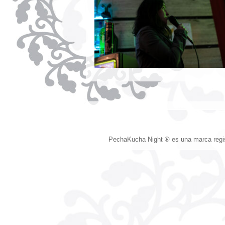
PechaKucha Night ® es una marca regi