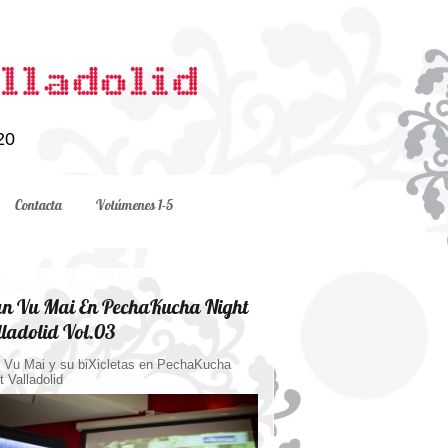
20
Contacta
Volúmenes 1-5
an Vu Mai En PechaKucha Night
ladolid Vol.03
 Vu Mai y su biXicletas en PechaKucha
t Valladolid