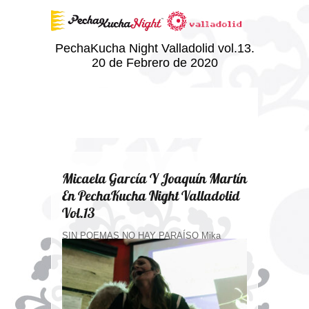
PechaKucha Night Valladolid vol.13.
20 de Febrero de 2020
Micaela García Y Joaquín Martín
En PechaKucha Night Valladolid
Vol.13
SIN POEMAS NO HAY PARAÍSO Mika
y Joaquín nos presentaron «UN POEMARIO
DIFERENTE»:...