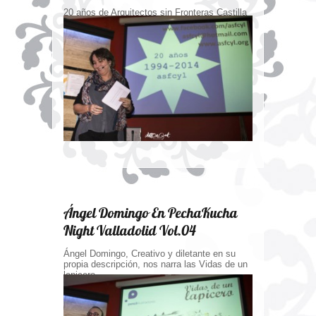
20 años de Arquitectos sin Fronteras Castilla
y León contados en 20x20.
Ángel Domingo En PechaKucha
Night Valladolid Vol.04
Ángel Domingo, Creativo y diletante en su
propia descripción, nos narra las Vidas de un
lapicero