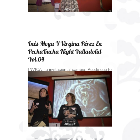
Inés Moya Y Virgina Pérez En
PechaKucha Night Valladolid
Vol.04
INVICA, tu invitación al cambio. Puede que te
plantees si el Coaching es para ti; muy
sencillo, si quieres estar mejor de lo que
estás ahora, o cambiar algo de tu vida, ¡el
Coaching es para ti!