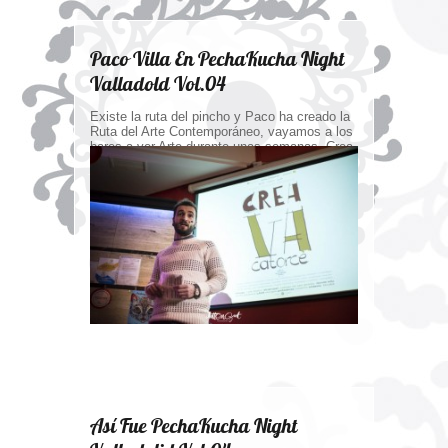
Paco Villa En PechaKucha Night
Valladold Vol.04
Existe la ruta del pincho y Paco ha creado la
Ruta del Arte Contemporáneo, vayamos a los
bares a ver Arte durante unas semanas. Crea
Va 14 es una muestra dinámica, colectiva,
simultánea y multidisciplinar que se celebra
en 12 espacios diferentes y cuenta con el
trabajo de 27 creadores de distintos medios
que van desde la pintura hasta la
videocreación, pasando por el grabado o la
ilustración.
Así Fue PechaKucha Night