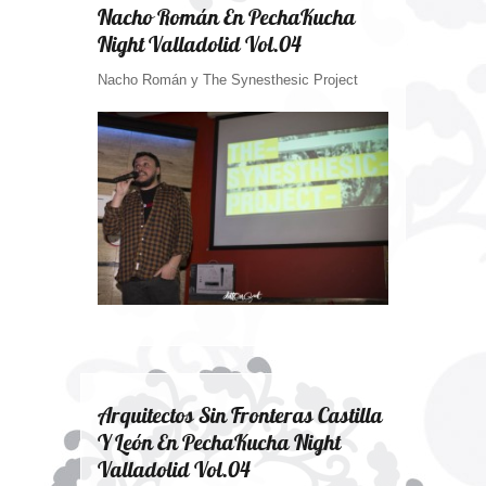
Nacho Román En PechaKucha
Night Valladolid Vol.04
Nacho Román y The Synesthesic Project
Arquitectos Sin Fronteras Castilla
Y León En PechaKucha Night
Valladolid Vol.04