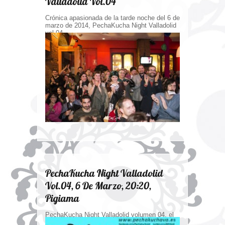
Valladolid Vol.04
Crónica apasionada de la tarde noche del 6 de
marzo de 2014, PechaKucha Night Valladolid
vol.04
PechaKucha Night Valladolid
Vol.04, 6 De Marzo, 20:20,
Pigiama
PechaKucha Night Valladolid volumen 04, el
próximo jueves 6 de marzo a las 20:20