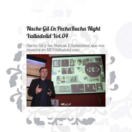
Nacho Gil En PechaKucha Night
Valladolid Vol.04
Nacho Gil y las Nuevas EXpresiones que nos
muestra en NEXValladolid.com