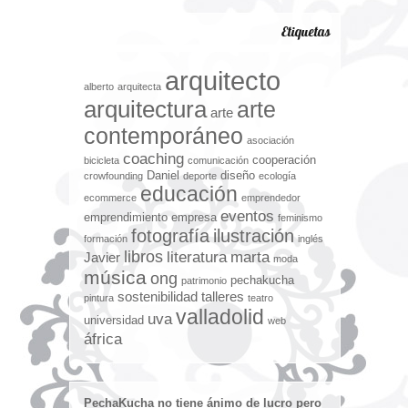
Etiquetas
arquitecto
alberto
arquitecta
arquitectura
arte
arte
contemporáneo
asociación
coaching
cooperación
bicicleta
comunicación
Daniel
diseño
crowfounding
deporte
ecología
educación
ecommerce
emprendedor
eventos
emprendimiento
empresa
feminismo
fotografía
ilustración
formación
inglés
libros
literatura
marta
Javier
moda
música
ong
pechakucha
patrimonio
sostenibilidad
talleres
pintura
teatro
valladolid
uva
universidad
web
áfrica
PechaKucha no tiene ánimo de lucro pero