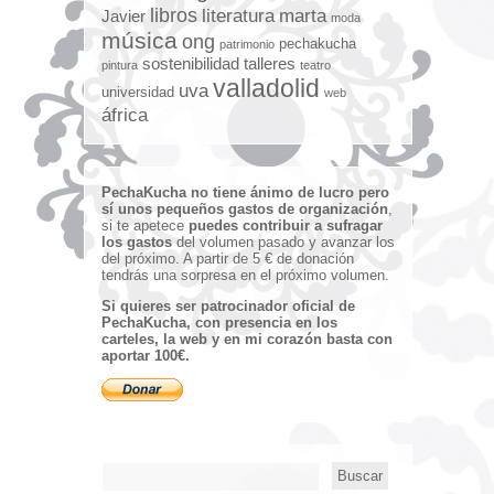
libros
literatura
marta
Javier
moda
música
ong
pechakucha
patrimonio
sostenibilidad
talleres
pintura
teatro
valladolid
uva
universidad
web
áfrica
PechaKucha no tiene ánimo de lucro pero
sí unos pequeños gastos de organización
,
si te apetece
puedes contribuir a sufragar
los gastos
del volumen pasado y avanzar los
del próximo. A partir de 5 € de donación
tendrás una sorpresa en el próximo volumen.
Si quieres ser patrocinador oficial de
PechaKucha, con presencia en los
carteles, la web y en mi corazón basta con
aportar 100€.