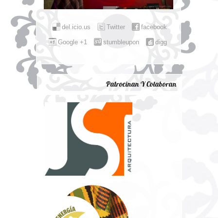
del.icio.us
Twitter
facebook
Google +1
stumbleupon
digg
Patrocinan Y Colaboran