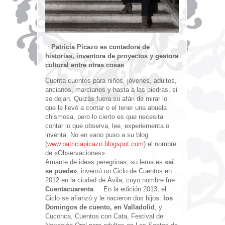
Patricia Picazo es contadora de
historias, inventora de proyectos y gestora
cultural entre otras cosas
.
Cuenta cuentos para niños, jóvenes, adultos,
ancianos, marcianos y hasta a las piedras, si
se dejan. Quizás fuera su afán de mirar lo
que le llevó a contar o el tener una abuela
chismosa, pero lo cierto es que necesita
contar lo que observa, lee, experiementa o
inventa. No en vano puso a su blog
(
www.patriciapicazo.blogspot.
com
) el nombre
de «Observaciones».
Amante de ideas peregrinas, su lema es
«sí
se puede»
, inventó un Ciclo de Cuentos en
2012 en la ciudad de Ávila, cuyo nombre fue
Cuentacuarenta
. En la edición 2013, el
Ciclo se afianzó y le nacieron dos hijos:
los
Domingos de cuento, en Valladolid
, y
Cuconca. Cuentos con Cata, Festival de