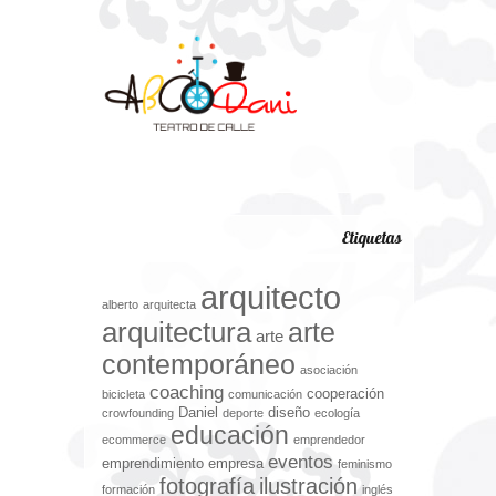
Etiquetas
arquitecto
alberto
arquitecta
arquitectura
arte
arte
contemporáneo
asociación
coaching
cooperación
bicicleta
comunicación
Daniel
diseño
crowfounding
deporte
ecología
educación
ecommerce
emprendedor
eventos
emprendimiento
empresa
feminismo
fotografía
ilustración
formación
inglés