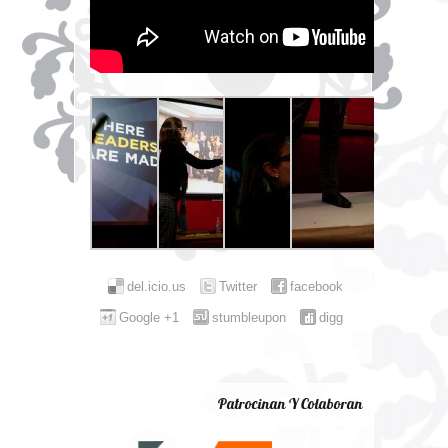
del.icio.us
Twitter
facebook
Google +1
stumbleupon
digg
Patrocinan Y Colaboran