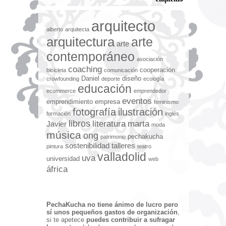
arquitecto
alberto
arquitecta
arquitectura
arte
arte
contemporáneo
asociación
coaching
cooperación
bicicleta
comunicación
Daniel
diseño
crowfounding
deporte
ecología
educación
ecommerce
emprendedor
eventos
emprendimiento
empresa
feminismo
fotografía
ilustración
formación
inglés
libros
literatura
marta
Javier
moda
música
ong
pechakucha
patrimonio
sostenibilidad
talleres
pintura
teatro
valladolid
uva
universidad
web
áfrica
PechaKucha no tiene ánimo de lucro pero
sí unos pequeños gastos de organización
,
si te apetece
puedes contribuir a sufragar