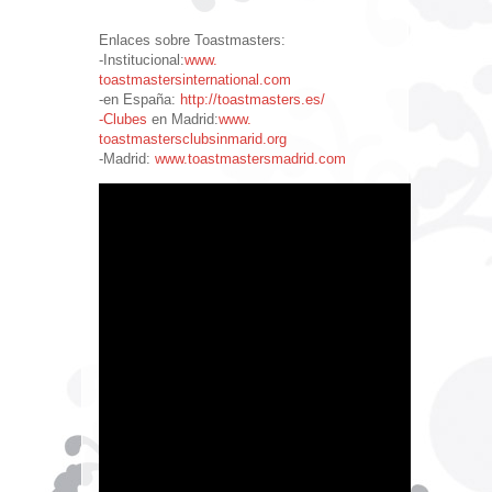
Enlaces sobre Toastmasters:
-Institucional:
www.
toastmastersinternational.com
-en España:
http://toastmasters.es/
-Clubes
en Madrid:
www.
toastmastersclubsinmarid.org
-Madrid:
www.toastmastersmadrid.com