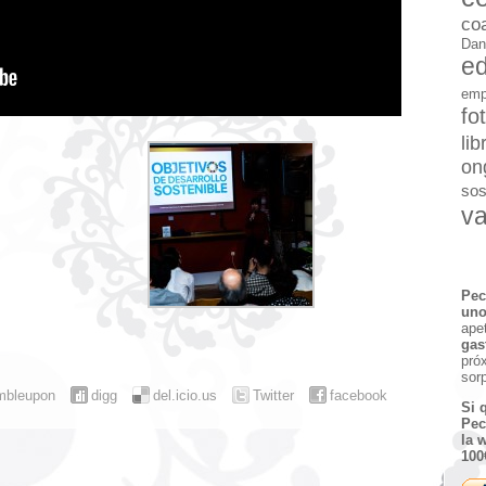
co
Dan
e
emp
fo
lib
on
sos
va
Pec
uno
ape
gas
pró
sor
mbleupon
digg
del.icio.us
Twitter
facebook
Si 
Pec
la 
100