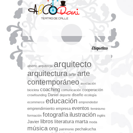
Etiquetas
arquitecto
alberto
arquitecta
arquitectura
arte
arte
contemporáneo
asociación
coaching
cooperación
bicicleta
comunicación
Daniel
diseño
crowfounding
deporte
ecología
educación
ecommerce
emprendedor
eventos
emprendimiento
empresa
feminismo
fotografía
ilustración
formación
inglés
libros
literatura
marta
Javier
moda
música
ong
pechakucha
patrimonio