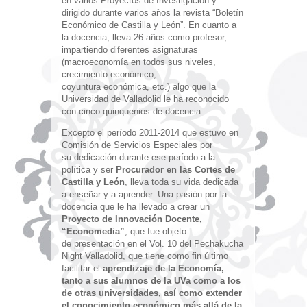
en varios Proyectos de Investigación y
dirigido durante varios años la revista “Boletín
Económico de Castilla y León”. En cuanto a
la docencia, lleva 26 años como profesor,
impartiendo diferentes asignaturas
(macroeconomía en todos sus niveles,
crecimiento económico,
coyuntura económica, etc.) algo que la
Universidad de Valladolid le ha reconocido
con cinco quinquenios de docencia.
Excepto el período 2011-2014 que estuvo en
Comisión de Servicios Especiales por
su dedicación durante ese período a la
política y ser
Procurador en las Cortes de
Castilla y León
, lleva toda su vida dedicada
a enseñar y a aprender. Una pasión por la
docencia que le ha llevado a crear un
Proyecto de Innovación Docente,
“Economedia”
, que fue objeto
de presentación en el Vol. 10 del Pechakucha
Night Valladolid, que tiene como fin último
facilitar el
aprendizaje de la Economía,
tanto a sus alumnos de la UVa como a los
de otras universidades, así como extender
el conocimiento económico más allá de la