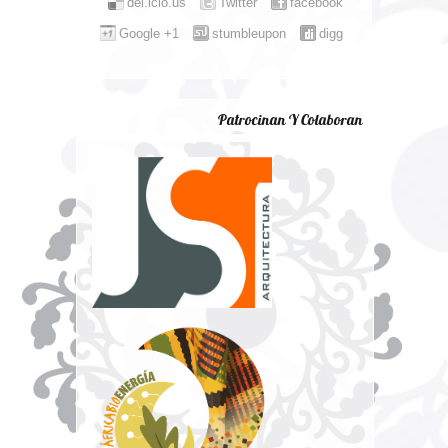
del.icio.us
Twitter
facebook
Google +1
stumbleupon
digg
Patrocinan Y Colaboran