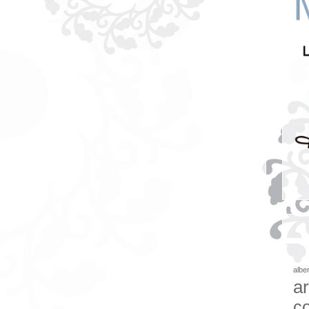
albe
ar
c