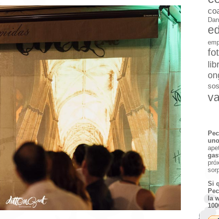
co
Dan
e
emp
fo
lib
on
sos
va
Pec
uno
ape
gas
pró
sor
Si 
Pec
la 
100