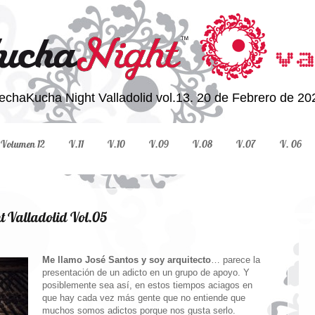
echaKucha Night Valladolid vol.13. 20 de Febrero de 20
Volumen 12
V.11
V.10
V.09
V.08
V.07
V. 06
t Valladolid Vol.05
Me llamo José Santos y soy arquitecto
… parece la
presentación de un adicto en un grupo de apoyo. Y
posiblemente sea así, en estos tiempos aciagos en
que hay cada vez más gente que no entiende que
muchos somos adictos porque nos gusta serlo.