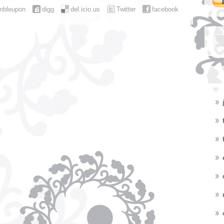
mbleupon
digg
del.icio.us
Twitter
facebook