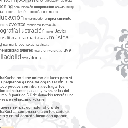
asociación
bicicleta
aching
cooperación
comunicación
crowfounding
iel
diseño
deporte
ecología
ecommerce
ducación
emprendimiento
emprendedor
eventos
resa
feminismo
formación
tografía
ilustración
Javier
inglés
música
ros
literatura
marta
moda
g
pechakucha
patrimonio
pintura
uva
tenibilidad
talleres
universidad
teatro
lladolid
áfrica
web
haKucha no tiene ánimo de lucro pero sí
s pequeños gastos de organización
, si te
tece
puedes contribuir a sufragar los
tos
del volumen pasado y avanzar los del
ximo. A partir de 5 € de donación tendrás una
presa en el próximo volumen.
quieres ser patrocinador oficial de
haKucha, con presencia en los carteles,
web y en mi corazón basta con aportar
€.