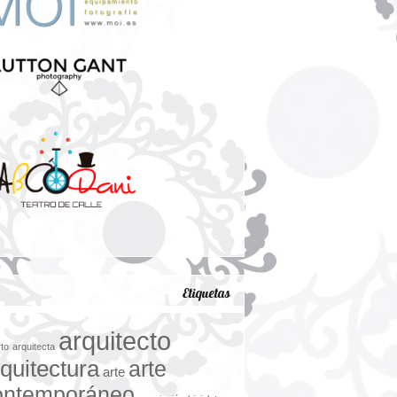
Etiquetas
arquitecto
rto
arquitecta
quitectura
arte
arte
ontemporáneo