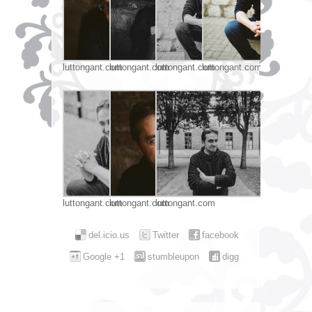
luttongant.com
luttongant.com
luttongant.com
luttongant.com
luttongant.com
luttongant.com
luttongant.com
del.icio.us
Twitter
facebook
Google +1
stumbleupon
digg