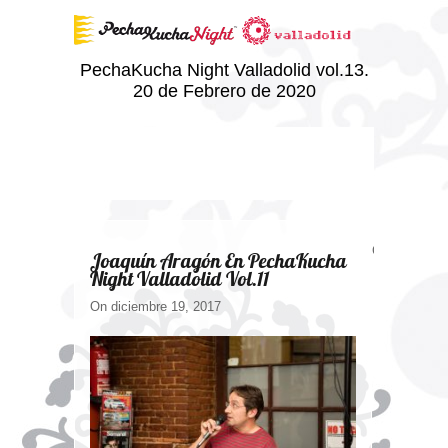
PechaKucha Night Valladolid vol.13.
20 de Febrero de 2020
Comments ar
Joaquín Aragón En PechaKucha
Night Valladolid Vol.11
On diciembre 19, 2017