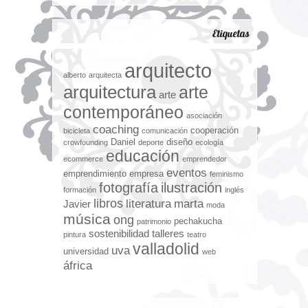
Etiquetas
arquitecto
alberto
arquitecta
arquitectura
arte
arte
contemporáneo
asociación
coaching
cooperación
bicicleta
comunicación
Daniel
diseño
crowfounding
deporte
ecología
educación
ecommerce
emprendedor
eventos
emprendimiento
empresa
feminismo
fotografía
ilustración
formación
inglés
libros
literatura
marta
Javier
moda
música
ong
pechakucha
patrimonio
sostenibilidad
talleres
pintura
teatro
valladolid
uva
universidad
web
áfrica