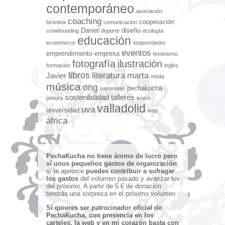
contemporáneo
asociación
coaching
cooperación
bicicleta
comunicación
Daniel
diseño
crowfounding
deporte
ecología
educación
ecommerce
emprendedor
eventos
emprendimiento
empresa
feminismo
fotografía
ilustración
formación
inglés
libros
literatura
marta
Javier
moda
música
ong
pechakucha
patrimonio
sostenibilidad
talleres
pintura
teatro
valladolid
uva
universidad
web
áfrica
PechaKucha no tiene ánimo de lucro pero
sí unos pequeños gastos de organización
,
si te apetece
puedes contribuir a sufragar
los gastos
del volumen pasado y avanzar los
del próximo. A partir de 5 € de donación
tendrás una sorpresa en el próximo volumen.
Si quieres ser patrocinador oficial de
PechaKucha, con presencia en los
carteles, la web y en mi corazón basta con