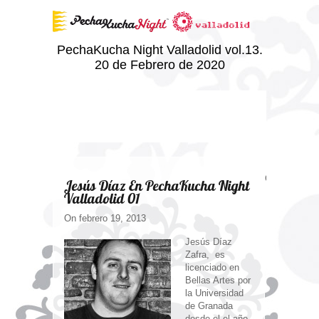
PechaKucha Night Valladolid vol.13.
20 de Febrero de 2020
Comments ar
Jesús Díaz En PechaKucha Night
Valladolid 01
On febrero 19, 2013
Jesús Díaz
Zafra, es
licenciado en
Bellas Artes por
la Universidad
de Granada
desde el el año