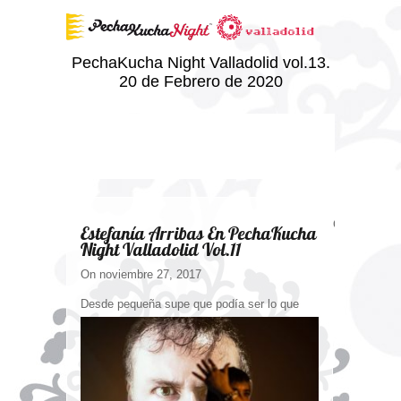
PechaKucha Night Valladolid vol.13.
20 de Febrero de 2020
Comments ar
Estefanía Arribas En PechaKucha
Night Valladolid Vol.11
On noviembre 27, 2017
Desde pequeña supe que podía ser l
o que