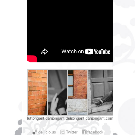
luttongant.com
luttongant.com
luttongant.com
luttongant.com
del.icio.us
Twitter
facebook