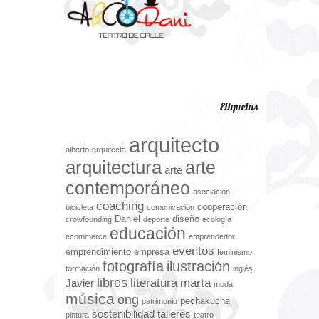
Etiquetas
arquitecto
alberto
arquitecta
arquitectura
arte
arte
contemporáneo
asociación
coaching
cooperación
bicicleta
comunicación
Daniel
diseño
crowfounding
deporte
ecología
educación
ecommerce
emprendedor
eventos
emprendimiento
empresa
feminismo
fotografía
ilustración
formación
inglés
libros
literatura
marta
Javier
moda
música
ong
pechakucha
patrimonio
sostenibilidad
talleres
pintura
teatro