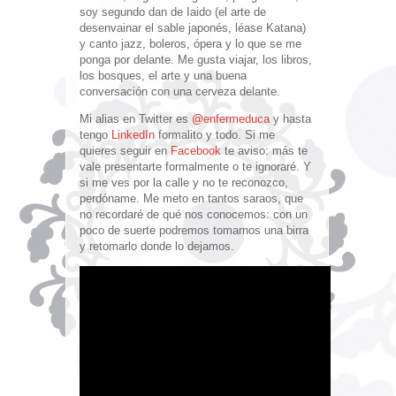
soy segundo dan de Iaido (el arte de
desenvainar el sable japonés, léase Katana)
y canto jazz, boleros, ópera y lo que se me
ponga por delante. Me gusta viajar, los libros,
los bosques, el arte y una buena
conversación con una cerveza delante.
Mi alias en Twitter es
@enfermeduca
y hasta
tengo
LinkedIn
formalito y todo. Si me
quieres seguir en
Facebook
te aviso: más te
vale presentarte formalmente o te ignoraré. Y
si me ves por la calle y no te reconozco,
perdóname. Me meto en tantos saraos, que
no recordaré de qué nos conocemos: con un
poco de suerte podremos tomarnos una birra
y retomarlo donde lo dejamos.