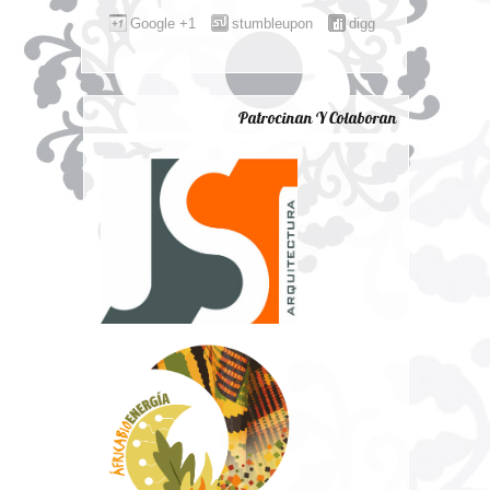
Google +1
stumbleupon
digg
Patrocinan Y Colaboran