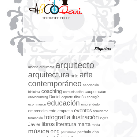
Etiquetas
arquitecto
alberto
arquitecta
arquitectura
arte
arte
contemporáneo
asociación
coaching
cooperación
bicicleta
comunicación
Daniel
diseño
crowfounding
deporte
ecología
educación
ecommerce
emprendedor
eventos
emprendimiento
empresa
feminismo
fotografía
ilustración
formación
inglés
libros
literatura
marta
Javier
moda
música
ong
pechakucha
patrimonio