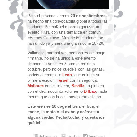
Para el próximo viernes
20 de septiembre
se
ha hecho una convocatoria global a todas las
ciudades PechaKucha para organizar un
evento PKN, con una temática en común
«Heroes Ocultos». Más de 60 ciudades se
han unido ya y será una gran noche 20×20.
Valladolid, por motivos personales del abajo
firmante, no se ha unido a este evento
dejando su volumen 3 para el próximo
octubre, pero no os quedéis con las ganas,
podéis acercaros a
León
, que celebra su
primera edición,
Teruel
con la segunda,
Mallorca
con el tercero,
Sevilla
, la pionera
con el decimoquinto volumen o
Bilbao
, nada
menos que con la decimoséptima edición.
Este viernes 20 coge el tren, el bus, el
coche, la moto o el avión y acércate a
alguna ciudad PechaKucha, y cuéntanos
qué tal.
del.icio.us
Twitter
facebook