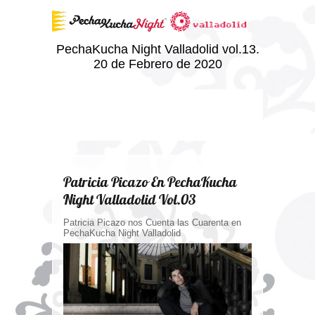
PechaKucha Night Valladolid vol.13.
20 de Febrero de 2020
Patricia Picazo En PechaKucha
Night Valladolid Vol.03
Patricia Picazo nos Cuenta las Cuarenta en
PechaKucha Night Valladolid