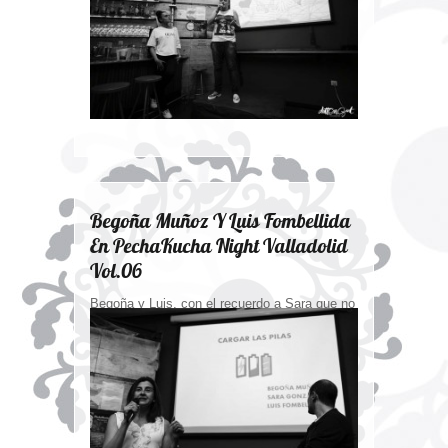
les encanta hacer, superada la cual se
sienten orgullosos de sí mismos y de lo
conseguido. FELICES.
Begoña Muñoz Y Luis Fombellida
En PechaKucha Night Valladolid
Vol.06
Begoña y Luis, con el recuerdo a Sara que no
pudo asistir, nos presentaron Battget, un
cargador portátil de tamaño "servilletero" que
permite cargar cualquier smartphone y otros
dispositivos USB en los lugares donde menos
acceso a batería se tiene.