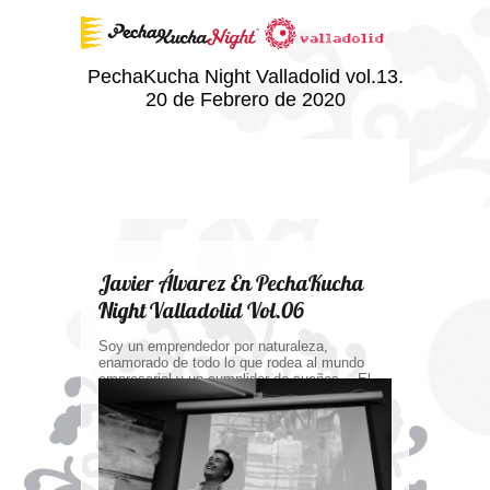
PechaKucha Night Valladolid vol.13.
20 de Febrero de 2020
Javier Álvarez En PechaKucha
Night Valladolid Vol.06
Soy un emprendedor por naturaleza,
enamorado de todo lo que rodea al mundo
empresarial y un cumplidor de sueños… El
mundo del emprendimiento, mi mundo, me
apasiona y me llena de energía. Formar parte
de la evolución de instituciones, proyectos,
empresas, emprendedores y personas me da
vida.