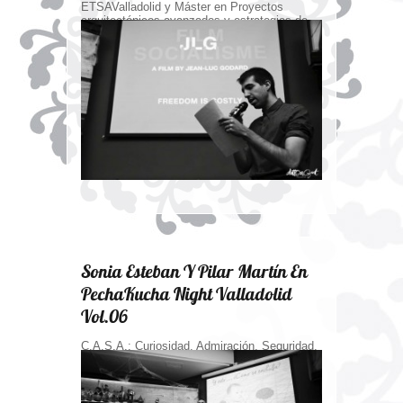
ETSAValladolid y Máster en Proyectos
arquitectónicos avanzados y estrategias de
Arquitectura singular.
Sonia Esteban Y Pilar Martín En
PechaKucha Night Valladolid
Vol.06
C.A.S.A.: Curiosidad. Admiración. Seguridad.
Alegría. En esa C.A.S.A. el aula es un lugar
en el que un grupo de alumnos trabajan,
comparten, aprenden, se divierten absortos
en una tarea que les motiva, les engancha,