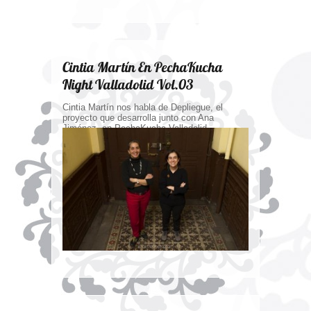
Cintia Martín En PechaKucha
Night Valladolid Vol.03
Cintia Martín nos habla de Depliegue, el
proyecto que desarrolla junto con Ana
Jiménez, en PechaKucha Valladolid