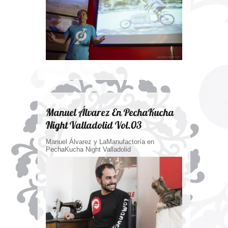
Manuel Álvarez En PechaKucha
Night Valladolid Vol.03
Manuel Álvarez y LaManufactoría en
PechaKucha Night Valladolid