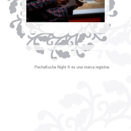
PechaKucha Night ® es una marca registrada.
Devised 