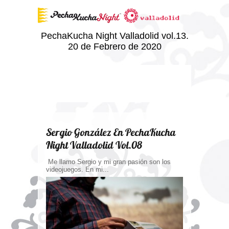
PechaKucha Night Valladolid vol.13.
20 de Febrero de 2020
Sergio González En PechaKucha
Night Valladolid Vol.08
Me llamo Sergio y mi gran pasión son los
videojuegos. En mi...