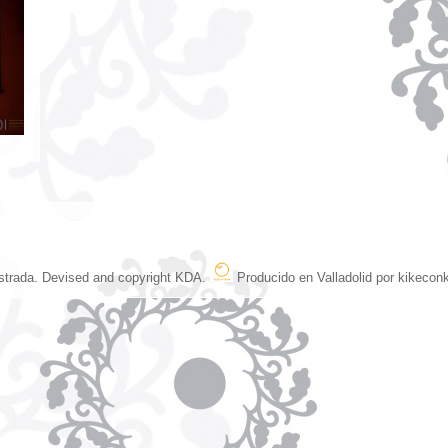
01st Dic
strada.
Devised and copyright KDA.
Producido en Valladolid por kikeconk