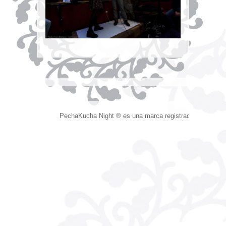
PechaKucha Night ® es una marca registrada.
Devised 