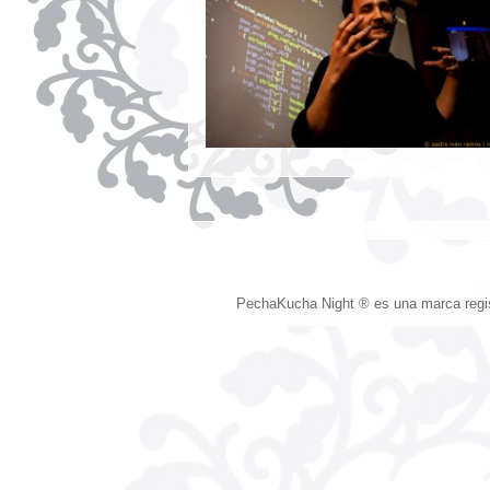
PechaKucha Night ® es una marca regi