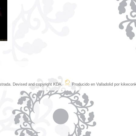
04th Abr
strada.
Devised and copyright KDA.
Producido en Valladolid por kikeconk