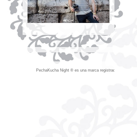
PechaKucha Night ® es una marca registrada.
Devised 