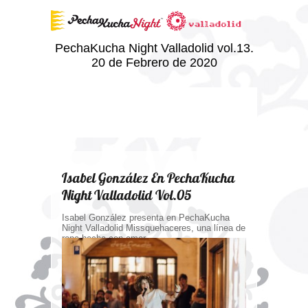
PechaKucha Night Valladolid vol.13.
20 de Febrero de 2020
Isabel González En PechaKucha
Night Valladolid Vol.05
Isabel González presenta en PechaKucha
Night Valladolid Missquehaceres, una línea de
ropa hecha con amor