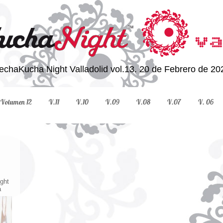
echaKucha Night Valladolid vol.13. 20 de Febrero de 20
Volumen 12
V.11
V.10
V.09
V.08
V.07
V. 06
ght
a