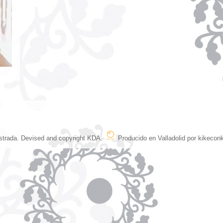
07th Ago
strada.
Devised and copyright KDA.
Producido en Valladolid por kikeconk