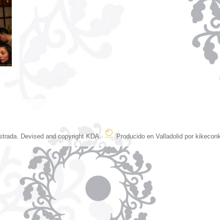
13th Abr
strada.
Devised and copyright KDA.
Producido en Valladolid por kikeconk