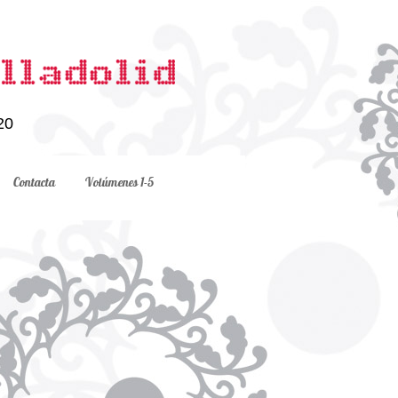
20
Contacta
Volúmenes 1-5