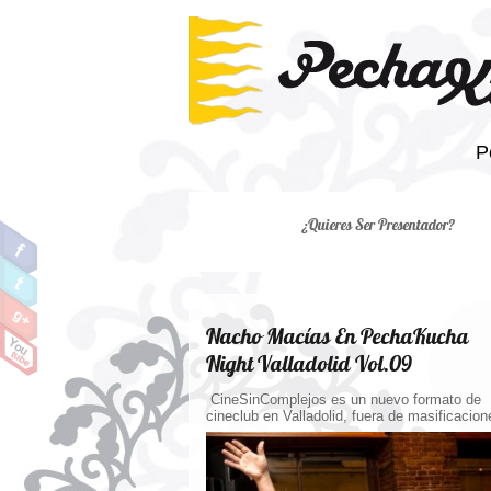
P
¿Quieres Ser Presentador?
Nacho Macías En PechaKucha
Night Valladolid Vol.09
CineSinComplejos es un nuevo formato de
cineclub en Valladolid, fuera de masificacion
ff