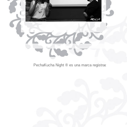
PechaKucha Night ® es una marca registrada.
Devised 