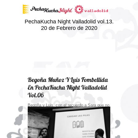
PechaKucha Night Valladolid vol.13.
20 de Febrero de 2020
Begoña Muñoz Y Luis Fombellida
En PechaKucha Night Valladolid
Vol.06
Begoña y Luis, con el recuerdo a Sara que no
pudo asistir, nos presentaron Battget, un
cargador portátil de tamaño "servilletero" que
permite cargar cualquier smartphone y otros
dispositivos USB en los lugares donde menos
acceso a batería se tiene.