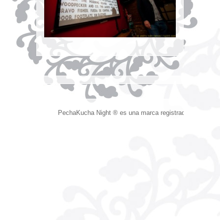
PechaKucha Night ® es una marca registrada.
Devised 