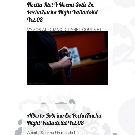
Noelia Riol Y Noemí Solís En
PechaKucha Night Valladolid
Vol.08
VAMOS AL GRANO. GRANEL GOURMET,
nace del deseo de recuperar la venta...
Alberto Sobrino En PechaKucha
Night Valladolid Vol.08
Alberto Sobrino Un mondo Felice