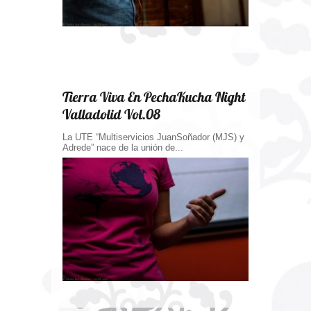
Tierra Viva En PechaKucha Night
Valladolid Vol.08
La UTE “Multiservicios JuanSoñador (MJS) y
Adrede” nace de la unión de...