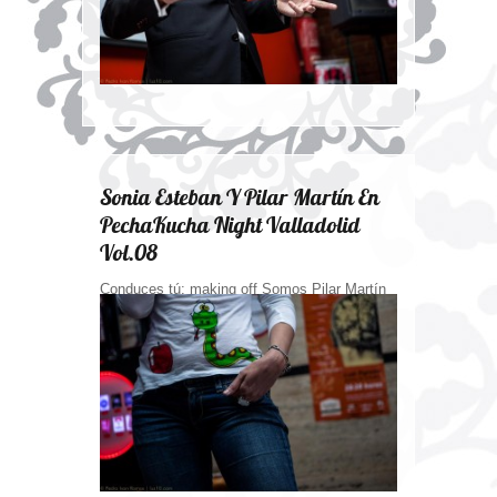
Sonia Esteban Y Pilar Martín En
PechaKucha Night Valladolid
Vol.08
Conduces tú: making off Somos Pilar Martín
y Sonia Esteban, quizá nos recordareis de
la...